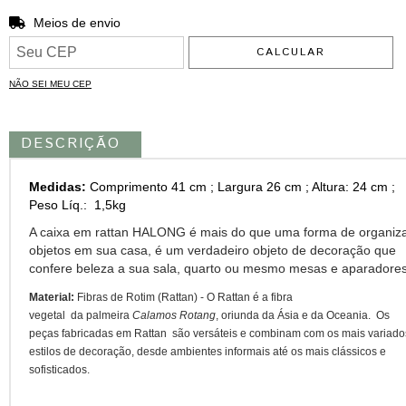
ALTERAR CEP
Entregas para o CEP:
Meios de envio
CALCULAR
NÃO SEI MEU CEP
DESCRIÇÃO
Medidas:
Comprimento 41 cm ; Largura 26 cm ; Altura: 24 cm ;
Peso Líq.: 1,5kg
A caixa em rattan HALONG é mais do que uma forma de organiz
objetos em sua casa, é um verdadeiro objeto de decoração que
confere beleza a sua sala, quarto ou mesmo mesas e aparadores
Material:
Fibras de Rotim (Rattan) - O Rattan é a fibra
vegetal da palmeira
Calamos Rotang
, oriunda da Ásia e da Oceania. Os
peças fabricadas em Rattan são versáteis e combinam com os mais variado
estilos de decoração, desde ambientes informais até os mais clássicos e
sofisticados.