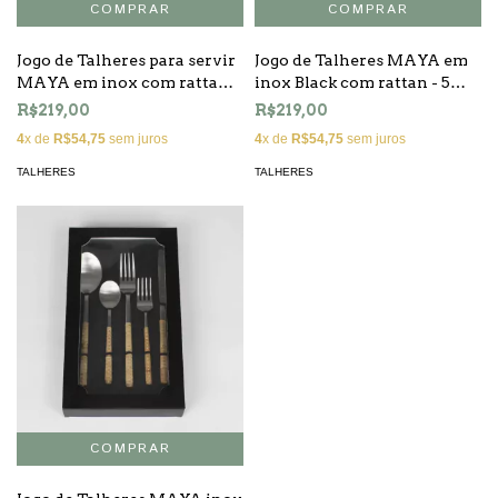
Jogo de Talheres para servir
Jogo de Talheres MAYA em
MAYA em inox com rattan -
inox Black com rattan - 5
2 peças
peças
R$219,00
R$219,00
4
x de
R$54,75
sem juros
4
x de
R$54,75
sem juros
TALHERES
TALHERES