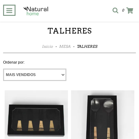
0
TALHERES
Início
-
MESA
-
TALHERES
Ordenar por: