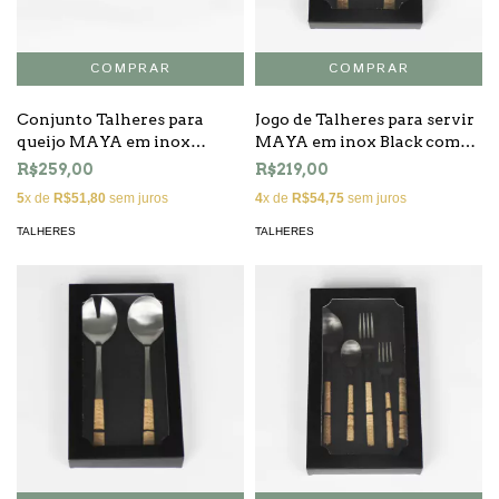
Conjunto Talheres para
Jogo de Talheres para servir
queijo MAYA em inox
MAYA em inox Black com
BLACK com rattan - 4 peças
rattan - 2 peças
R$259,00
R$219,00
5
x de
R$51,80
sem juros
4
x de
R$54,75
sem juros
TALHERES
TALHERES