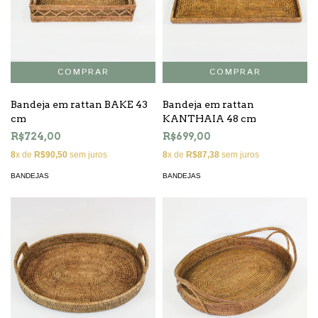
Bandeja em rattan BAKE 43
Bandeja em rattan
cm
KANTHAIA 48 cm
R$724,00
R$699,00
8
x de
R$90,50
sem juros
8
x de
R$87,38
sem juros
BANDEJAS
BANDEJAS