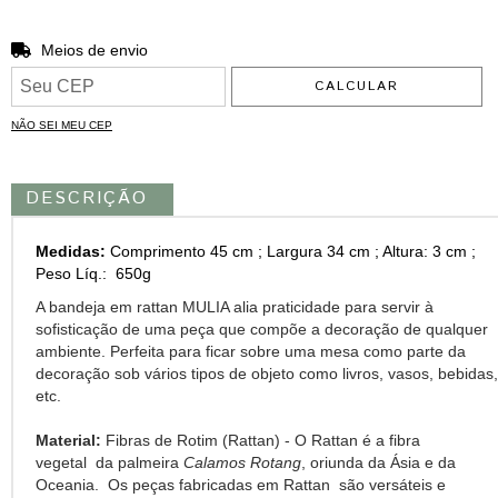
ALTERAR CEP
Entregas para o CEP:
Meios de envio
CALCULAR
NÃO SEI MEU CEP
DESCRIÇÃO
Medidas:
Comprimento 45 cm ; Largura 34 cm ; Altura: 3 cm ;
Peso Líq.: 650g
A bandeja em rattan MULIA alia praticidade para servir à
sofisticação de uma peça que compõe a decoração de qualquer
ambiente. Perfeita para ficar sobre uma mesa como parte da
decoração sob vários tipos de objeto como livros, vasos, bebidas,
etc.
Material:
Fibras de Rotim (Rattan) - O Rattan é a fibra
vegetal da palmeira
Calamos Rotang
, oriunda da Ásia e da
Oceania. Os peças fabricadas em Rattan são versáteis e